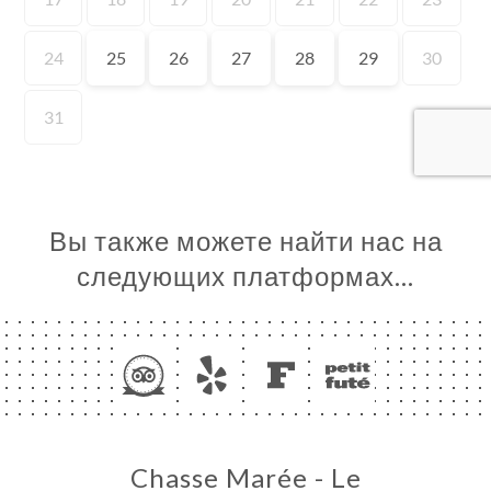
Я
ЦА
ИРОВАТЬ
ЕРЕЯ
ЫВЫ
НЮ
ЬСЯ С
Вы также можете найти нас на
следующих платформах…
Chasse Marée - Le