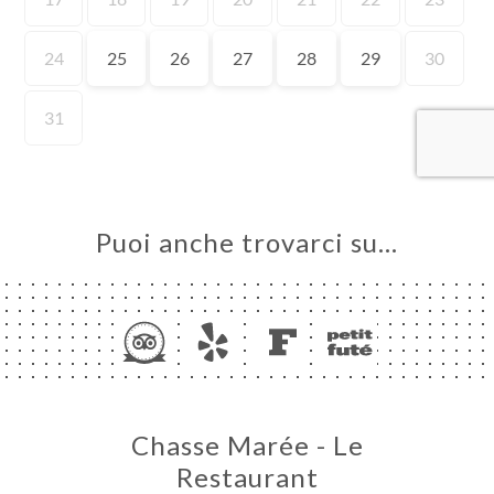
A
LE
NOTA
ERIA
SIONE
NU
ATTO
Puoi anche trovarci su…
Chasse Marée - Le
Restaurant