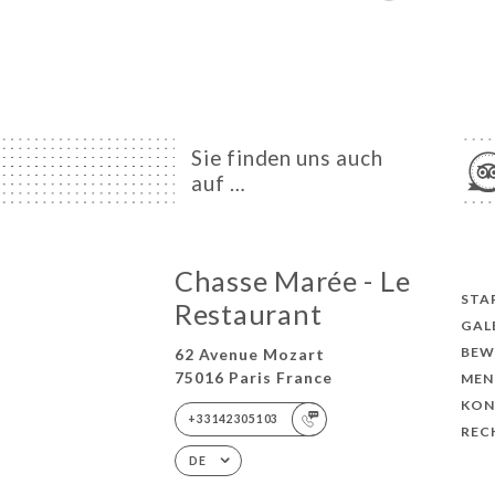
Sie finden uns auch
auf …
Chasse Marée - Le
STA
Restaurant
GAL
BEW
62 Avenue Mozart
75016 Paris France
MEN
KON
+33142305103
REC
DE