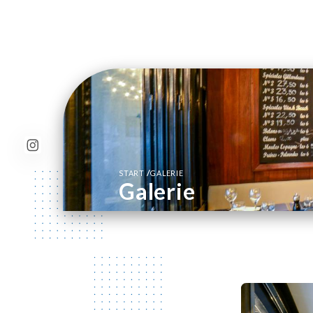
/
START
GALERIE
Galerie