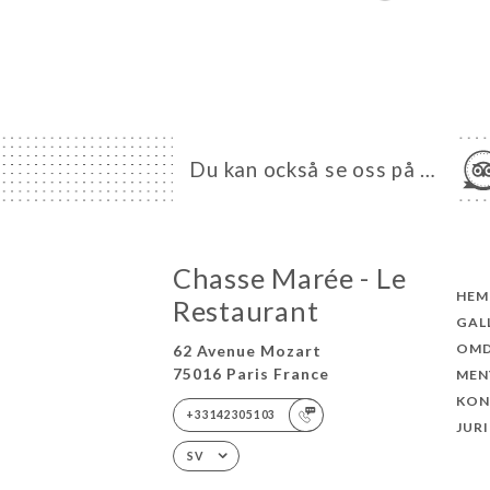
Du kan också se oss på …
Chasse Marée - Le
HEM
Restaurant
GAL
OM
62 Avenue Mozart
75016 Paris France
MEN
KON
+33142305103
JUR
SV