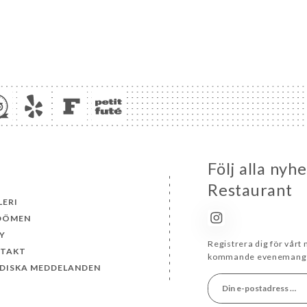
Följ alla nyh
Restaurant
LERI
DÖMEN
Y
Registrera dig för vårt
TAKT
kommande evenemang 
IDISKA MEDDELANDEN