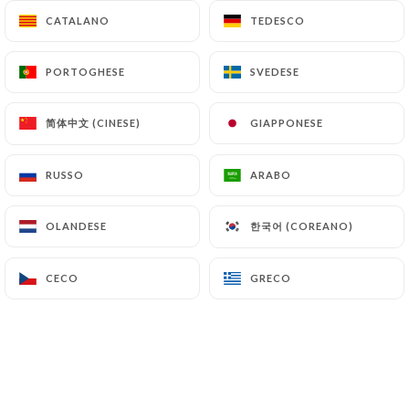
CATALANO
CATALANO
TEDESCO
TEDESCO
PORTOGHESE
PORTOGHESE
SVEDESE
SVEDESE
简体中文 (CINESE)
简体中文 (CINESE)
GIAPPONESE
GIAPPONESE
RUSSO
RUSSO
ARABO
ARABO
한국어 (COREANO)
한국어 (COREANO)
OLANDESE
OLANDESE
CECO
CECO
GRECO
GRECO