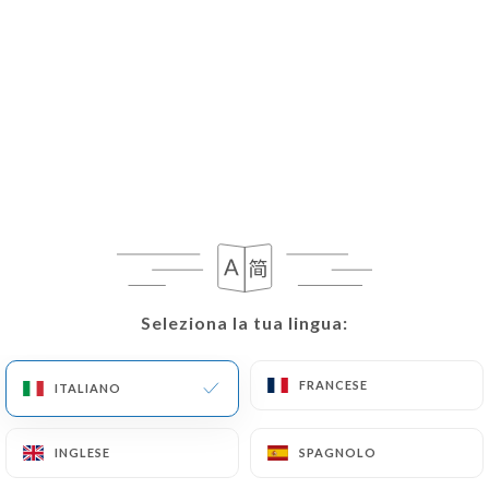
Seleziona la tua lingua:
Seleziona la tua lingua:
FRANCESE
FRANCESE
ITALIANO
ITALIANO
INGLESE
INGLESE
SPAGNOLO
SPAGNOLO