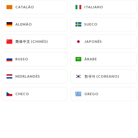
CATALÃO
CATALÃO
ITALIANO
ITALIANO
ALEMÃO
ALEMÃO
SUECO
SUECO
简体中文 (CHINÊS)
简体中文 (CHINÊS)
JAPONÊS
JAPONÊS
RUSSO
RUSSO
ÁRABE
ÁRABE
한국어 (COREANO)
한국어 (COREANO)
NEERLANDÊS
NEERLANDÊS
CHECO
CHECO
GREGO
GREGO