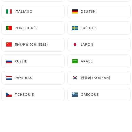
ITALIANO
ITALIANO
DEUTSH
DEUTSH
PORTUGUÊS
PORTUGUÊS
SUÉDOIS
SUÉDOIS
简体中文 (CHINESE)
简体中文 (CHINESE)
JAPON
JAPON
RUSSIE
RUSSIE
ARABE
ARABE
한국어 (KOREAN)
한국어 (KOREAN)
PAYS-BAS
PAYS-BAS
TCHÉQUIE
TCHÉQUIE
GRECQUE
GRECQUE