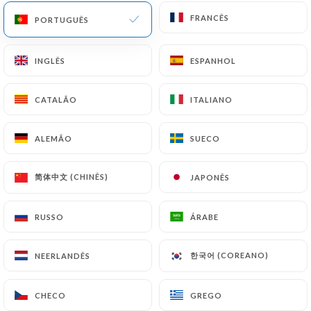
FRANCÊS
FRANCÊS
PORTUGUÊS
PORTUGUÊS
INGLÊS
INGLÊS
ESPANHOL
ESPANHOL
Chasse Marée - Le
CATALÃO
CATALÃO
ITALIANO
ITALIANO
Restaurant
ALEMÃO
ALEMÃO
SUECO
SUECO
631 AVALIAÇÃO
简体中文 (CHINÊS)
简体中文 (CHINÊS)
JAPONÊS
JAPONÊS
RESTAURANT DE FRUITS DE MER
62 Avenue Mozart
RUSSO
RUSSO
ÁRABE
ÁRABE
75016 Paris France
한국어 (COREANO)
한국어 (COREANO)
NEERLANDÊS
NEERLANDÊS
CHECO
CHECO
GREGO
GREGO
Quem somos?