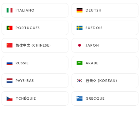
les Utilisateurs de
https://chassemaree-
ITALIANO
ITALIANO
DEUTSH
DEUTSH
restaurant.fr
peuvent déposer une réclamation
auprès des autorités de contrôle, et notamment de
PORTUGUÊS
PORTUGUÊS
SUÉDOIS
SUÉDOIS
la CNIL (
https://www.cnil.fr/fr/plaintes
).
简体中文 (CHINESE)
简体中文 (CHINESE)
JAPON
JAPON
7.4 Non-communication des données personnelles
https://chassemaree-restaurant.fr
s’interdit de
traiter, héberger ou transférer les Informations
RUSSIE
RUSSIE
ARABE
ARABE
collectées sur ses Clients vers un pays situé en
dehors de l’Union européenne ou reconnu comme «
한국어 (KOREAN)
한국어 (KOREAN)
PAYS-BAS
PAYS-BAS
non adéquat » par la Commission européenne sans
en informer préalablement le client. Pour autant,
TCHÉQUIE
TCHÉQUIE
GRECQUE
GRECQUE
https://chassemaree-restaurant.fr
reste libre
du choix de ses sous-traitants techniques et
commerciaux à la condition qu’il présentent les
garanties suffisantes au regard des exigences du
Règlement Général sur la Protection des Données