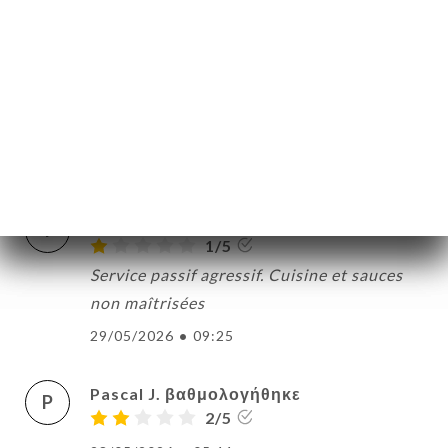
on dérangeait. Si cette personne manque
autant de joie de vivre et se renferme
autant, elle ne peut pas exercer ce métier
qui nécessite le sens de l'accueil et d'être
avenante.
02/06/2026
•
12:31
Timothée M. βαθμολογήθηκε
T
1/5
Service passif agressif. Cuisine et sauces
non maîtrisées
29/05/2026
•
09:25
Pascal J. βαθμολογήθηκε
P
2/5