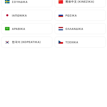
简体中文 (ΚΙΝΈΖΙΚΑ)
简体中文 (ΚΙΝΈΖΙΚΑ)
ΣΟΥΗΔΙΚΆ
ΣΟΥΗΔΙΚΆ
FARIDA S. βαθμολογήθηκε
F
ΙΑΠΩΝΙΚΆ
ΙΑΠΩΝΙΚΆ
ΡΩΣΙΚΆ
ΡΩΣΙΚΆ
1/5
Je ne remets pas en cause le restaurant,
ΑΡΑΒΙΚΆ
ΑΡΑΒΙΚΆ
ΟΛΛΑΝΔΙΚΆ
ΟΛΛΑΝΔΙΚΆ
mais l’attitude de la serveuse présente le
17 au soir. Son comportement a été
한국어 (ΚΟΡΕΆΤΙΚΑ)
한국어 (ΚΟΡΕΆΤΙΚΑ)
ΤΣΈΧΙΚΑ
ΤΣΈΧΙΚΑ
particulièrement désagréable et non
professionnel. Nous avons été si mal
accueillis que nous avons choisi de partir
avant même d’être servis. C’est dommage
qu’une telle attitude puisse ternir l’image
d’un établissement qui semblait de
qualité.
22/06/2026
•
07:19