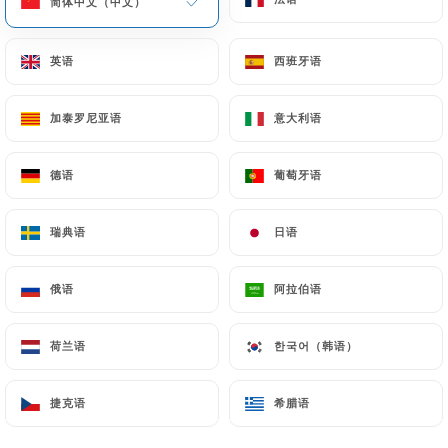
简体中文（中文）
简体中文（中文）
par pièce
6€
英语
英语
西班牙语
西班牙语
Bouquet Breton (100g)
16€
加泰罗尼亚语
加泰罗尼亚语
意大利语
意大利语
Tourteaux (100g)
德语
德语
葡萄牙语
葡萄牙语
4€
瑞典语
瑞典语
日语
日语
Araignée (100g)
4€
俄语
俄语
阿拉伯语
阿拉伯语
Homard Breton (100g)
荷兰语
荷兰语
한국어（韩语）
한국어（韩语）
- minimum 500g -
9.5€
捷克语
捷克语
希腊语
希腊语
Pince de King Crabe (100g)