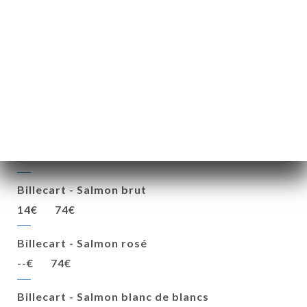
LES PICHETS
20 cl
45 cl
Blanc ou Rouge du mois
5€
11€
LES CHAMPAGNES
14 cl
Bt
Billecart - Salmon brut
14€
74€
Billecart - Salmon rosé
--€
74€
Billecart - Salmon blanc de blancs