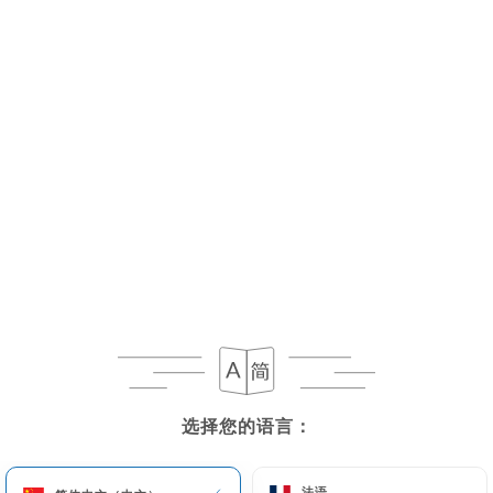
Bulots (15 pièces)
8€
Bigorneaux Bulots (100g)
5€
Crevettes grises (100g)
5€
Crevettes roses (100g)
6€
Langoustines (100g)
6.5€
选择您的语言：
选择您的语言：
Oursin
法语
法语