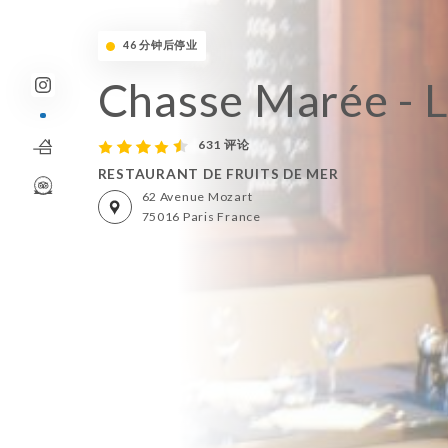
46 分钟后停业
Chasse Marée - L
631 评论
RESTAURANT DE FRUITS DE MER
62 Avenue Mozart
75016 Paris France