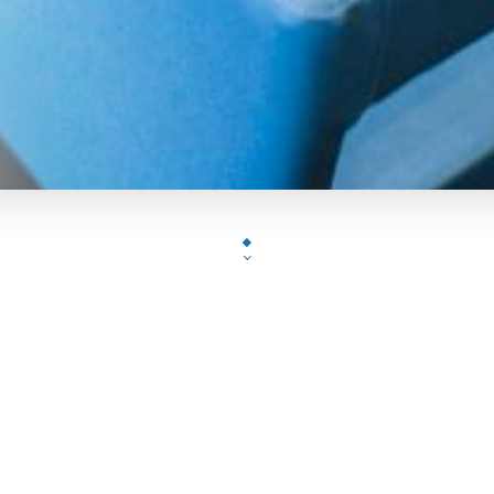
Situé Avenue Mozart dans le 16ème arrondissement, Le restaurant
urez envie de devenir un habitué ! Le lieu est agréable, on peut a
simple et délicieux) qu'un plateau de fruits de mer. Le service est a