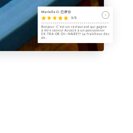
Murielle O. 已评分
5/5
Bonjour: C’est un restaurant qui gagne
à être connu! Associé à un poissonnier
EX-TRA-OR-DI—NAIRE!!! La fraîcheur des
po...
 Chasse Marée est un endroit où vous
ussi bien y manger un plat de restaurant
imable et efficace, la nourriture fraîche