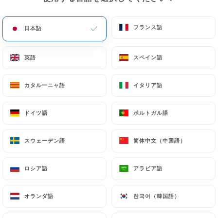
フランス語
フランス語
日本語
日本語
Chasse Marée - Le
英語
英語
スペイン語
スペイン語
Restaurant
カタルーニャ語
カタルーニャ語
イタリア語
イタリア語
レビュー件数 631
ドイツ語
ドイツ語
ポルトガル語
ポルトガル語
RESTAURANT DE FRUITS DE MER
スウェーデン語
スウェーデン語
简体中文（中国語）
简体中文（中国語）
62 Avenue Mozart
75016 Paris France
ロシア語
ロシア語
アラビア語
アラビア語
オランダ語
オランダ語
한국어（韓国語）
한국어（韓国語）
弊社について